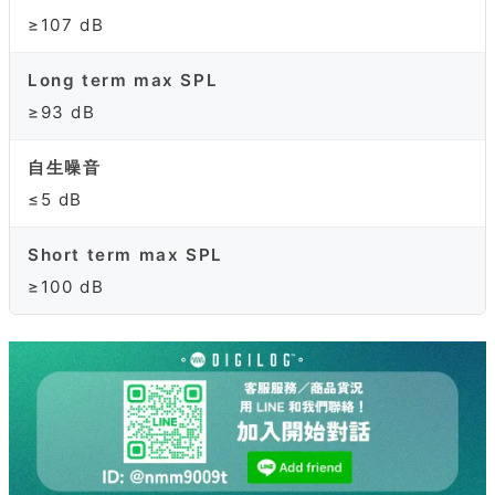
≥107 dB
Long term max SPL
≥93 dB
自生噪音
≤5 dB
Short term max SPL
≥100 dB