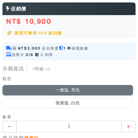
促銷價
NT$
10,900
購買可獲得 109 點回饋
滿
NT$3,000
全台免運
1 年
保固維修
信用卡
3/6 期
0 利率
分期資訊：
(明細
)
類型
一般版, 黑色
限量版, 白色
數量
商品狀態
補貨中