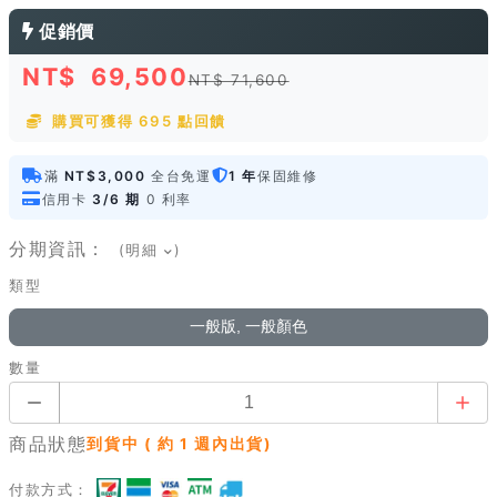
促銷價
NT$
69,500
NT$ 71,600
購買可獲得 695 點回饋
滿
NT$3,000
全台免運
1 年
保固維修
信用卡
3/6 期
0 利率
分期資訊：
(明細
)
類型
一般版, 一般顏色
數量
商品狀態
到貨中 ( 約 1 週內出貨)
付款方式：