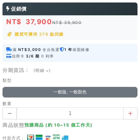
促銷價
NT$
37,900
NT$ 39,900
購買可獲得 379 點回饋
滿
NT$3,000
全台免運
1 年
保固維修
信用卡
3/6 期
0 利率
分期資訊：
(明細
)
類型
一般版, 一般顏色
數量
商品狀態
預購商品 (約 10~15 個工作天)
付款方式：