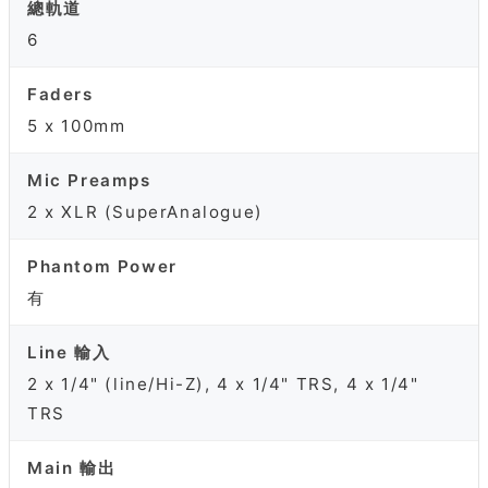
總軌道
6
Faders
5 x 100mm
Mic Preamps
2 x XLR (SuperAnalogue)
Phantom Power
有
Line 輸入
2 x 1/4" (line/Hi-Z), 4 x 1/4" TRS, 4 x 1/4"
TRS
Main 輸出