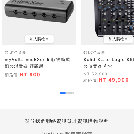
加入購物車
加入購物車
類比混音器
類比混音器
myVolts mickXer 5 軌被動式
Solid State Logic SS
類比混音器 靜謐黑
比混音器 Ana...
NT 800
NT 52,900
網路價
NT 49,900
網路價
關於我們
聯絡資訊
徵才資訊
購物說明