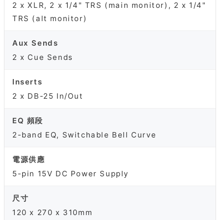
2 x XLR, 2 x 1/4" TRS (main monitor), 2 x 1/4"
TRS (alt monitor)
Aux Sends
2 x Cue Sends
Inserts
2 x DB-25 In/Out
EQ 頻段
2-band EQ, Switchable Bell Curve
電源供應
5-pin 15V DC Power Supply
尺寸
120 x 270 x 310mm