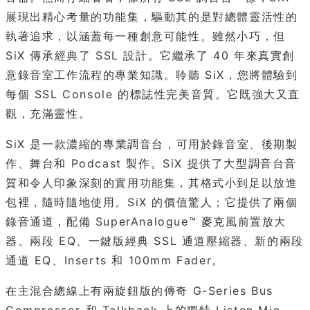
展現出精心考量的功能集，驅動其的是對總體靈活性的
執著追求，以涵蓋每一種創意可能性。雖然小巧，但
SiX 傳承經典了 SSL 設計。它繼承了 40 年來真實創
意錄音室工作流程的專業知識。聆聽 SiX，您將體驗到
每個 SSL Console 的標誌性完美音質。它既強大又直
觀，充滿靈性。
SiX 是一款濃縮的專業調音台，可用於錄音室、後期製
作、舞台和 Podcast 製作。SiX 提供了大型調音台音
質和令人印象深刻的實用功能集，其格式小到足以放進
包裡，隨時隨地使用。SiX 的價值驚人；它提供了兩個
錄音通道，配備 SuperAnalogue™ 麥克風前置放大
器、兩段 EQ、一鍵版經典 SSL 通道壓縮器、新的兩段
通道 EQ、Inserts 和 100mm Fader。
在主混合總線上有兩旋鈕版的傳奇 G-Series Bus