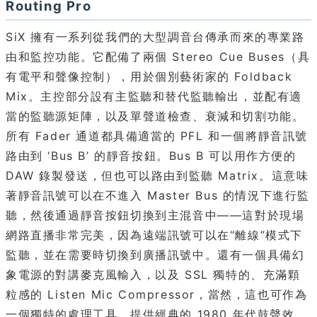
Routing Pro
SiX 擁有一系列從我們的大型調音台傳承而來的專業路
由和監控功能。它配備了兩個 Stereo Cue Buses（具
有電平和聲像控制），用於個別藝術家的 Foldback
Mix。主控部分設有主監聽和替代監聽輸出，並配有適
當的監聽源矩陣，以及單聲道檢查、衰減和切割功能。
所有 Fader 通道都具備適當的 PFL 和一個將靜音訊號
路由到 ‘Bus B’ 的靜音按鈕。Bus B 可以用作方便的
DAW 錄製發送，但也可以路由到監聽 Matrix。這意味
著靜音訊號可以在不進入 Master Bus 的情況下進行監
聽，然後通過靜音按鈕切換到主混音中——這對於現場
網路直播非常完美，因為遠端訊號可以在“離線”模式下
監聽，並在需要時切換到廣播訊號中。還有一個具備幻
象電源的對講麥克風輸入，以及 SSL 獨特的、充滿顆
粒感的 Listen Mic Compressor，當然，這也可作為
一個獨特的處理工具，提供經典的 1980 年代鼓聲效