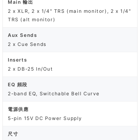
Main 輸出
2 x XLR, 2 x 1/4" TRS (main monitor), 2 x 1/4"
TRS (alt monitor)
Aux Sends
2 x Cue Sends
Inserts
2 x DB-25 In/Out
EQ 頻段
2-band EQ, Switchable Bell Curve
電源供應
5-pin 15V DC Power Supply
尺寸