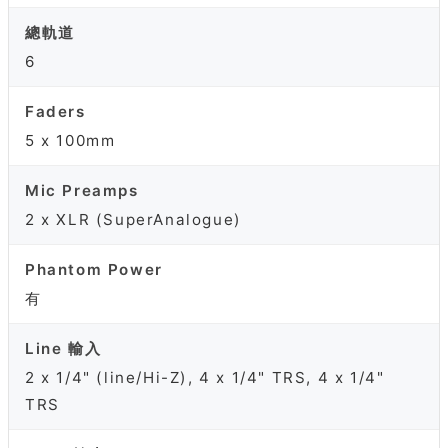
總軌道
6
Faders
5 x 100mm
Mic Preamps
2 x XLR (SuperAnalogue)
Phantom Power
有
Line 輸入
2 x 1/4" (line/Hi-Z), 4 x 1/4" TRS, 4 x 1/4"
TRS