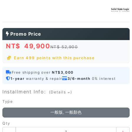
Promo Price
NT$
49,900
NT$ 52,900
Earn 499 points with this purchase
Free shipping over
NT$3,000
1-year
warranty & repair
3/6-month
0% interest
Installment Info:
(Details
)
Type
一般版, 一般顏色
Qty