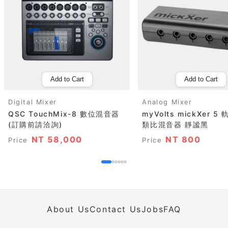
Add to Cart
Add to Cart
Digital Mixer
Analog Mixer
QSC TouchMix-8 數位混音器
myVolts mickXer 
(訂購前請洽詢)
類比混音器 靜謐黑
NT 58,000
NT 800
Price
Price
About Us
Contact Us
Jobs
FAQ