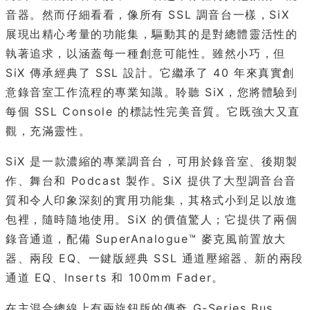
音器。然而仔細看看，像所有 SSL 調音台一樣，SiX
展現出精心考量的功能集，驅動其的是對總體靈活性的
執著追求，以涵蓋每一種創意可能性。雖然小巧，但
SiX 傳承經典了 SSL 設計。它繼承了 40 年來真實創
意錄音室工作流程的專業知識。聆聽 SiX，您將體驗到
每個 SSL Console 的標誌性完美音質。它既強大又直
觀，充滿靈性。
SiX 是一款濃縮的專業調音台，可用於錄音室、後期製
作、舞台和 Podcast 製作。SiX 提供了大型調音台音
質和令人印象深刻的實用功能集，其格式小到足以放進
包裡，隨時隨地使用。SiX 的價值驚人；它提供了兩個
錄音通道，配備 SuperAnalogue™ 麥克風前置放大
器、兩段 EQ、一鍵版經典 SSL 通道壓縮器、新的兩段
通道 EQ、Inserts 和 100mm Fader。
在主混合總線上有兩旋鈕版的傳奇 G-Series Bus