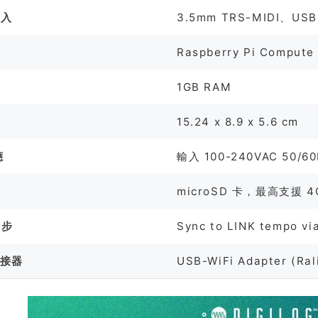
輸入
3.5mm TRS-MIDI、USB
Raspberry Pi Compute
1GB RAM
15.24 x 8.9 x 5.6 cm
應
輸入 100-240VAC 50/
microSD 卡，最高支援 4
同步
Sync to LINK tempo vi
配接器
USB-WiFi Adapter (Ral