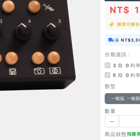
NT$
購買可獲得 
滿
NT$3,0
分期資訊：
3
期
0
利率
6
期
0
利率
類型
一般版, 一般
數量
商品狀態
預購商