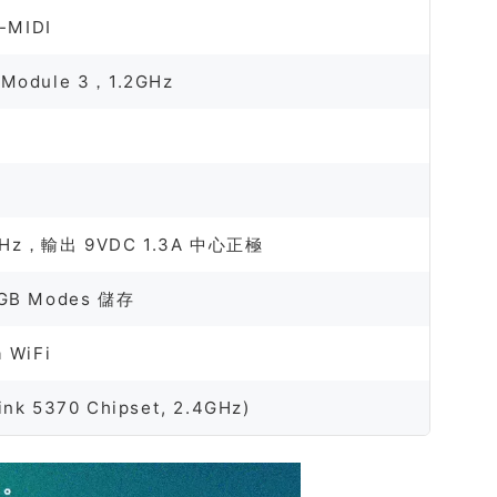
-MIDI
 Module 3，1.2GHz
60Hz，輸出 9VDC 1.3A 中心正極
GB Modes 儲存
a WiFi
ink 5370 Chipset, 2.4GHz)