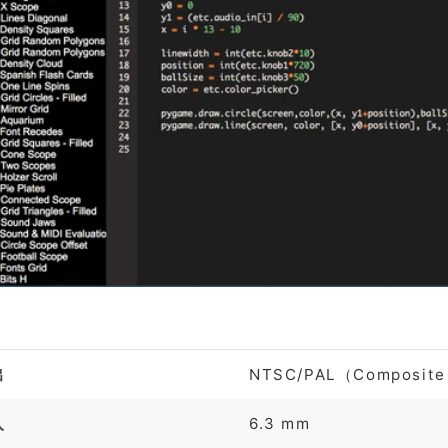
格
出
NTSC/PAL（Composit
入
6.3 mm