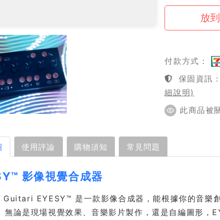
付款方式：
保固資訊：1
細說明)
此商品被關注
紹
使用評論
購物須知
常見問題
SY™ 影像視覺合成器
er & Guitari EYESY™ 是一款影像合成器，能根
。無論是現場視覺效果、音樂影片製作，還是自編圖形，EY