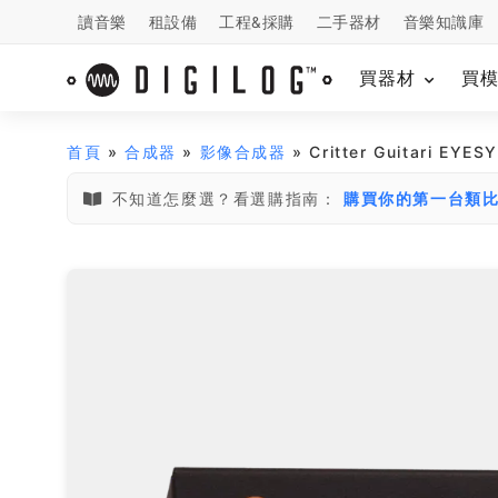
讀音樂
租設備
工程&採購
二手器材
音樂知識庫
買器材
買
首頁
»
合成器
»
影像合成器
» Critter Guitari EY
不知道怎麼選？看選購指南：
購買你的第一台類