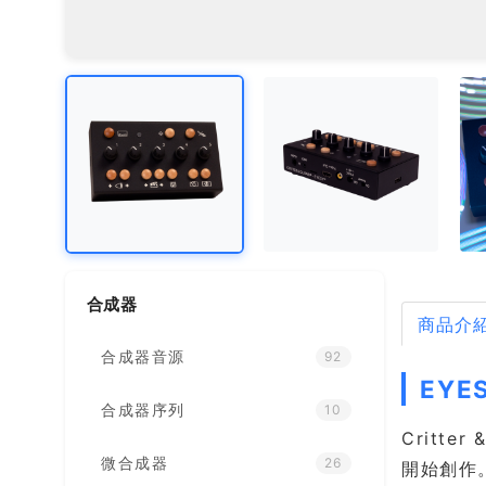
合成器
商品介
合成器音源
92
EYE
合成器序列
10
Critt
微合成器
26
開始創作