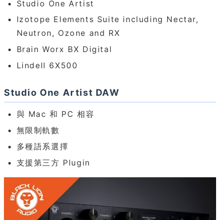
Studio One Artist
Izotope Elements Suite including Nectar,
Neutron, Ozone and RX
Brain Worx BX Digital
Lindell 6X500
Studio One Artist DAW
與 Mac 和 PC 相容
無限制軌數
多種語系選擇
支援第三方 Plugin