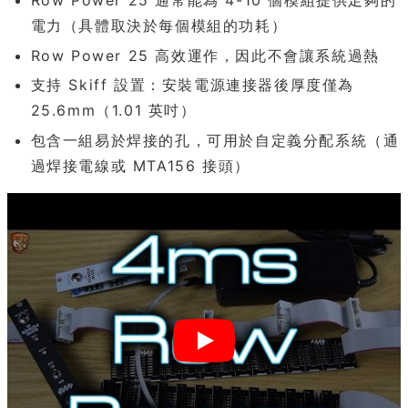
電力（具體取決於每個模組的功耗）
Row Power 25 高效運作，因此不會讓系統過熱
支持 Skiff 設置：安裝電源連接器後厚度僅為
25.6mm（1.01 英吋）
包含一組易於焊接的孔，可用於自定義分配系統（通
過焊接電線或 MTA156 接頭）