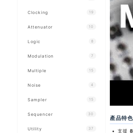
Clocking
19
Attenuator
10
Logic
8
Modulation
7
Multiple
15
Noise
4
Sampler
15
Sequencer
30
產品特
Utility
37
支援