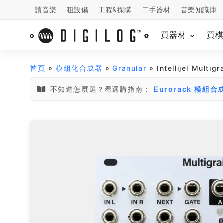
讀音樂
租設備
工程&採購
二手器材
音樂知識庫
買器材
買
首頁
»
模組化合成器
»
Granular
» Intellijel Mult
不知道怎麼選？看選購指南：
Eurorack 模