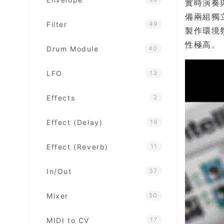
實時演奏
備兩組獨立
Filter
49
製作環境
性極高。
Drum Module
40
LFO
13
Effects
2
Effect (Delay)
19
Effect (Reverb)
11
In/Out
37
Mixer
50
MIDI to CV
17