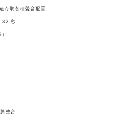
et，快速存取各種聲音配置
 32 秒
B）
時脈整合