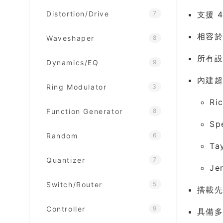
Distortion/Drive
7
支援 4
相容於 
Waveshaper
8
所有設
Dynamics/EQ
9
內建超
Ring Modulator
3
Ri
Function Generator
8
Sp
Random
6
Ta
Quantizer
7
Je
Switch/Router
5
搭載先
Controller
9
具備