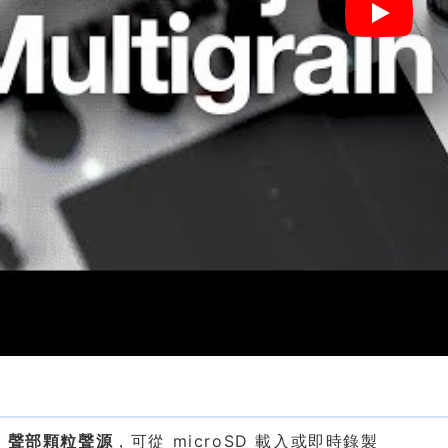
色
8 聲部顆粒聲源
，可從 microSD 載入或即時錄製