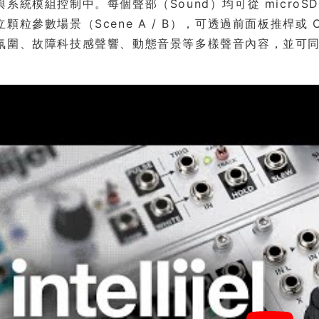
與系統模組控制中。每個聲部（Sound）均可從 micro
顆粒參數場景（Scene A / B），可透過前面板推桿
氛圍、故障科技感聲響、動態音景等多樣聲音內容，並可