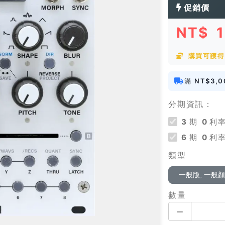
促銷價
NT$
購買可獲得 
滿
NT$3,0
分期資訊：
3
期
0
利率
6
期
0
利率
類型
一般版, 一般
數量