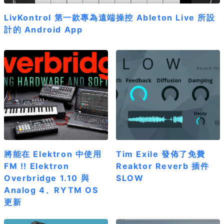
LivKontrol 第一款專為遠端操控 Ableton Live 所設
計的 Android App
將能在 Elektron 中使用
Tim Exile 發佈了免費
FM !! Elektron
Reaktor Reverb 插件
Overbridge 1.10 與
SLOW
Analog 4、RYTM OS
更新