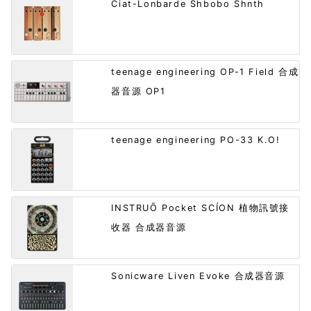
Ciat-Lonbarde Shbobo Shnth
teenage engineering OP-1 Field 合成
器音源 OP1
teenage engineering PO-33 K.O!
INSTRUŌ Pocket SCÍON 植物訊號接
收器 合成器音源
Sonicware Liven Evoke 合成器音源