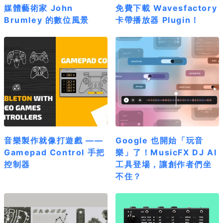
媒體藝術家 John
免費下載 Wavesfactory
Brumley 的數位風景
卡帶播放器 Plugin！
音樂製作就像打遊戲 ——
Google 也開始「玩音
Gamepad Control 手把
樂」了！MusicFX DJ AI
控制器
工具登場，讓創作者們坐
不住？