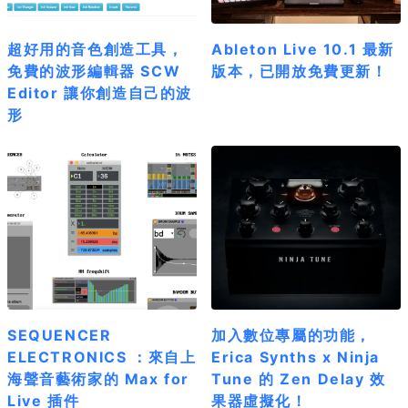
超好用的音色創造工具，
Ableton Live 10.1 最新
免費的波形編輯器 SCW
版本，已開放免費更新！
Editor 讓你創造自己的波
形
SEQUENCER
加入數位專屬的功能，
ELECTRONICS ：來自上
Erica Synths x Ninja
海聲音藝術家的 Max for
Tune 的 Zen Delay 效
Live 插件
果器虛擬化！