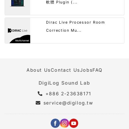
軟體 Plugin (...
Dirac Live Processor Room
Correction Mu...
About Us
Contact Us
Jobs
FAQ
DigiLog Sound Lab
+886 2-23638171
service@digilog.tw