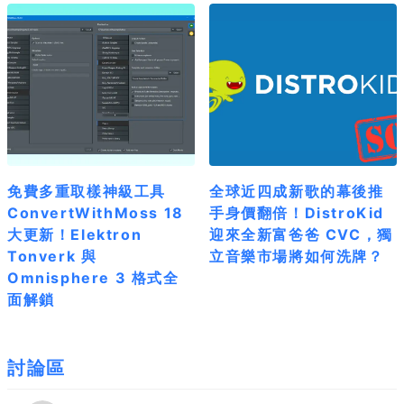
免費多重取樣神級工具
全球近四成新歌的幕後推
ConvertWithMoss 18
手身價翻倍！DistroKid
大更新！Elektron
迎來全新富爸爸 CVC，獨
Tonverk 與
立音樂市場將如何洗牌？
Omnisphere 3 格式全
面解鎖
討論區