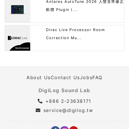
Antares AutoTune 2026 人聲音準修正
軟體 Plugin (...
Dirac Live Processor Room
Correction Mu...
About Us
Contact Us
Jobs
FAQ
DigiLog Sound Lab
+886 2-23638171
service@digilog.tw