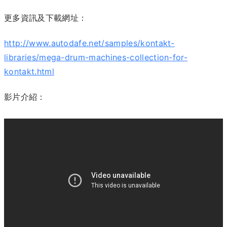
更多資訊及下載網址：
http://www.autodafe.net/samples/kontakt-
libraries/mega-drum-machines-collection-for-
kontakt.html
影片介紹：