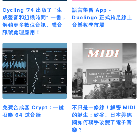
Cycling '74 出版了 “生
語言學習 App -
成聲音和組織時間“ 一書，
Duolingo 正式跨足線上
解鎖更多數位音訊、聲音
音樂教學市場
訊號處理應用！
免費合成器 Crypt：一鍵
不只是一條線！解密 MIDI
召喚 64 道音牆
的誕生：矽谷、日本與德
國如何聯手改變了電子音
樂？