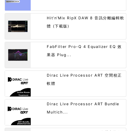
Hit’n’Mix RipX DAW 8 音訊分離編輯軟
體 (下載版)
FabFilter Pro-Q 4 Equalizer EQ 效
果器 Plug...
Dirac Live Processor ART 空間校正
軟體
Dirac Live Processor ART Bundle
Multich...