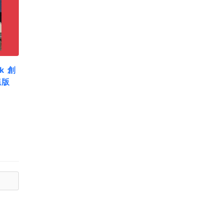
k 創
絕版