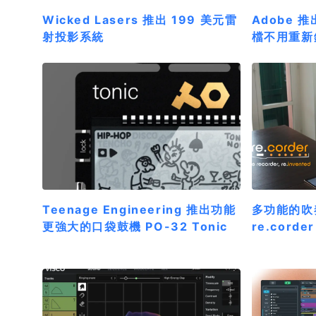
Wicked Lasers 推出 199 美元雷
Adobe 推出
射投影系統
檔不用重新
Teenage Engineering 推出功能
多功能的吹
更強大的口袋鼓機 PO-32 Tonic
re.corder