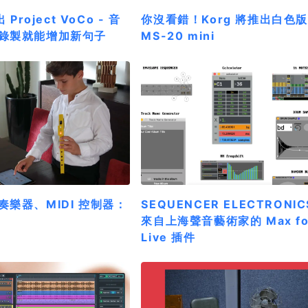
 Project VoCo - 音
你沒看錯！Korg 將推出白色版
錄製就能增加新句子
MS-20 mini
奏樂器、MIDI 控制器：
SEQUENCER ELECTRONIC
來自上海聲音藝術家的 Max fo
Live 插件