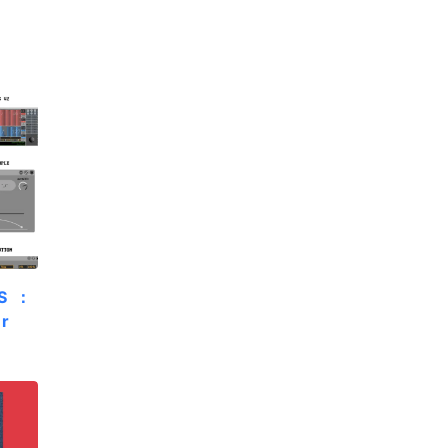
S ：
r