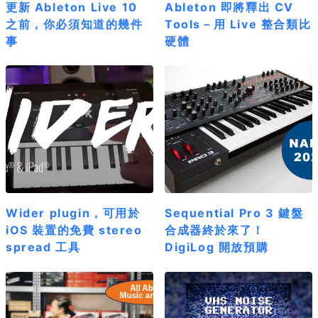
更新 Ableton Live 10
Ableton 即將釋出 CV
之前，你必須知道的幾件
Tools－用 Live 整合類比
事
硬體
Wider plugin，可用於
Sequential Pro 3 鍵盤
iOS 裝置的免費 stereo
合成器終於來了！
spread 工具
DigiLog 開放預購