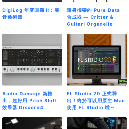
DigiLog 年度回顧 II：聲
隨身攜帶的 Pure Data
音藝術篇
合成器 — Critter &
Guitari Organelle
Audio Damage 新推
FL Studio 20 正式釋
出，超好用 Pitch Shift
出！終於可以用原生 Mac
效果器 Discord4
使用 FL Studio 啦～