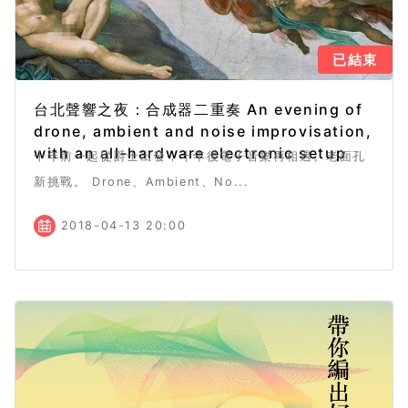
已結束
台北聲響之夜：合成器二重奏 An evening of
drone, ambient and noise improvisation,
with an all-hardware electronic setup
十年前一起從爵士出發，十年後電子音樂再相遇。老面孔
新挑戰。 Drone、Ambient、No...
2018-04-13 20:00