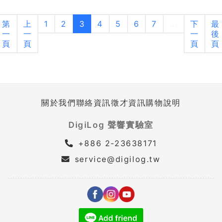
第
上
1
2
3
4
5
6
7
...
下
最
一
一
一
後
頁
頁
頁
頁
關於我們
聯絡資訊
徵才資訊
購物說明
DigiLog 聲響實驗室
+886 2-23638171
service@digilog.tw