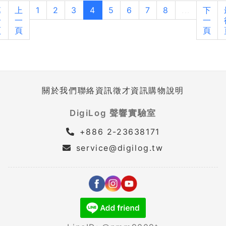
第
上
1
2
3
4
5
6
7
8
...
下
一
一
一
頁
頁
頁
關於我們
聯絡資訊
徵才資訊
購物說明
DigiLog 聲響實驗室
+886 2-23638171
service@digilog.tw