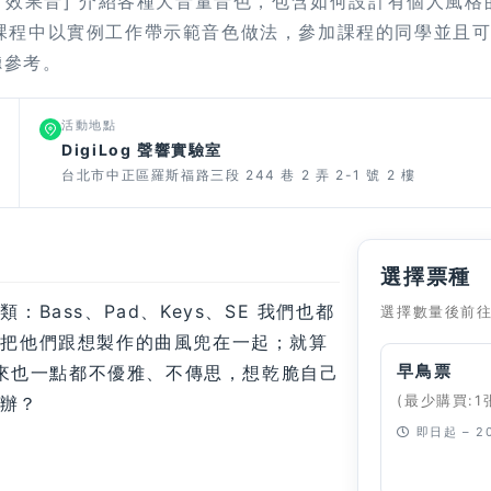
、效果音] 介紹各種大音量音色，包含如何設計有個人風格
課程中以實例工作帶示範音色做法，參加課程的同學並且
聆聽參考。
活動地點
DigiLog 聲響實驗室
台北市中正區羅斯福路三段 244 巷 2 弄 2-1 號 2 樓
選擇票種
Bass、Pad、Keys、SE 我們也都
選擇數量後前
法把他們跟想製作的曲風兜在一起；就算
早鳥票
音色放出來也一點都不優雅、不傳思，想乾脆自己
麼辦？
(最少購買:1
即日起 – 20
已經停止