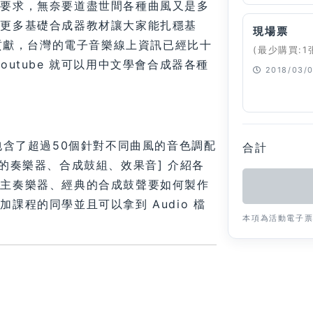
的要求，無奈要道盡世間各種曲風又是多
有更多基礎合成器教材讓大家能扎穩基
現場票
的貢獻，台灣的電子音樂線上資訊已經比十
(最少購買:1
utube 就可以用中文學會合成器各種
2018/03/0
已經停止
包含了超過50個針對不同曲風的音色調配
合計
的奏樂器、合成鼓組、效果音] 介紹各
的主奏樂器、經典的合成鼓聲要如何製作
課程的同學並且可以拿到 Audio 檔
本項為活動電子