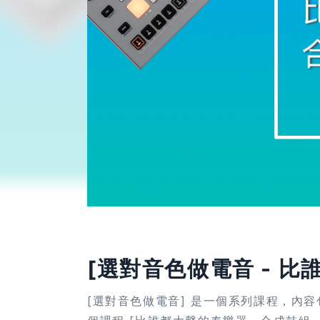
活動已結束
[選對音色做電音 - 
[選對音色做電音] 是一個系列課程，內