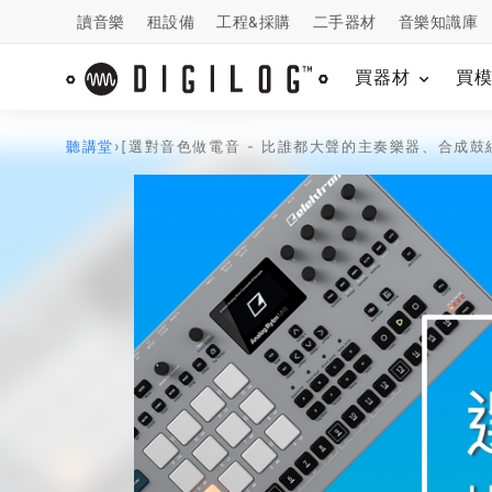
讀音樂
租設備
工程&採購
二手器材
音樂知識庫
買器材
買
聽講堂
›
[選對音色做電音 - 比誰都大聲的主奏樂器、合成鼓