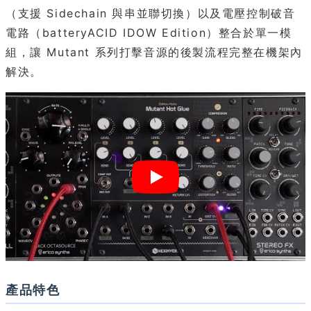
（支援 Sidechain 與串並聯切換）以及電壓控制破音
電路（batteryACID IDOW Edition）整合於單一模
組，讓 Mutant 系列打擊音源的後製流程完整在機架內
解決。
產品特色