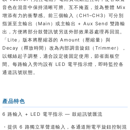
音色在混音中保持清晰可辨、互不掩蓋，並為整體 Mix
增添有力的衝擊感。前三個輸入（CH1–CH3）可分別
指派至主輸出（Main）或主輸出 + Aux Send 雙路輸
出，方便將部分鼓聲訊號另送外部效果器處理再回混。
「Lite」版本將壓縮器的 Amount（壓縮量）與
Decay（釋放時間）改為內部調音旋鈕（Trimmer），
以螺絲起子調整，適合設定後固定使用，節省面板空
間。每路輸入旁均設有 LED 電平指示燈，即時監控各
通道訊號狀態。
產品特色
6 路輸入 + LED 電平指示 — 鼓組訊號匯流
・提供 6 路獨立單聲道輸入，各通道附電平旋鈕控制混