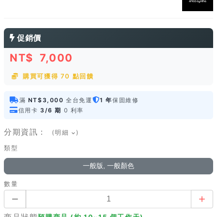
促銷價
NT$
7,000
購買可獲得 70 點回饋
滿
NT$3,000
全台免運
1 年
保固維修
信用卡
3/6 期
0 利率
分期資訊：
(明細
)
類型
一般版, 一般顏色
數量
商品狀態
預購商品 (約 10~15 個工作天)