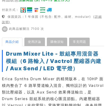
付款方式：
保固資訊：1 年保固 (不包含: 配件、線材、modular)
(詳細
說明)
此商品被關注 7100 次
商品介紹
使用評論
購物須知
常見問題
Drum Mixer Lite - 鼓組專用混音器
模組（6 路輸入 / Vactrol 壓縮器內建
/ Aux Send / LED 電平燈）
Erica Synths Drum Mixer 的精簡版本，在 10HP 面
積內整合了 6 路單聲道輸入混音、獨特設計的 Vactrol
類比壓縮器，以及 Aux Send 效果傳送輸出，是
Drum Series 鼓組系統的核心匯流節點。內建壓縮器
以 Vactrol（光控電阻）電路實現動態控制，使各鼓聲