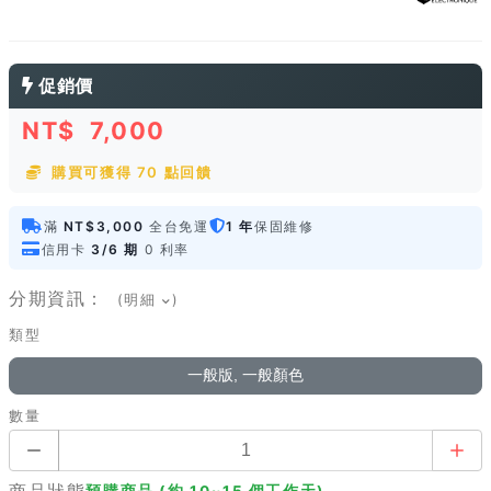
促銷價
NT$
7,000
購買可獲得 70 點回饋
滿
NT$3,000
全台免運
1 年
保固維修
信用卡
3/6 期
0 利率
分期資訊：
(明細
)
類型
一般版, 一般顏色
數量
商品狀態
預購商品 (約 10~15 個工作天)