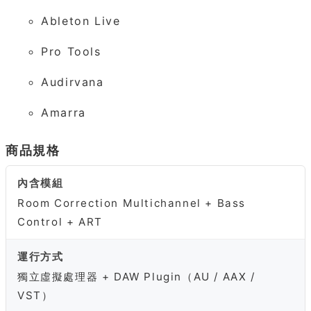
Ableton Live
Pro Tools
Audirvana
Amarra
商品規格
內含模組
Room Correction Multichannel + Bass
Control + ART
運行方式
獨立虛擬處理器 + DAW Plugin（AU / AAX /
VST）