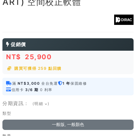
ART) 空間校正軟體
促銷價
NT$
25,900
購買可獲得 259 點回饋
滿
NT$3,000
全台免運
1 年
保固維修
信用卡
3/6 期
0 利率
分期資訊：
(明細
)
類型
一般版, 一般顏色
數量