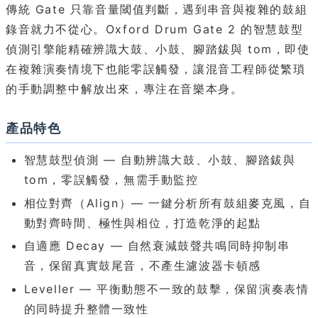
傳統 Gate 只靠音量閾值判斷，遇到串音與複雜的鼓組
錄音就力不從心。Oxford Drum Gate 2 的智慧鼓型
偵測引擎能精確辨識大鼓、小鼓、腳踏鈸與 tom，即使
在複雜演奏情境下也能零誤觸發，讓混音工程師從繁瑣
的手動調整中解放出來，專注在音樂本身。
產品特色
智慧鼓型偵測 — 自動辨識大鼓、小鼓、腳踏鈸與
tom，零誤觸發，無需手動監控
相位對齊（Align）— 一鍵分析所有鼓組麥克風，自
動對齊時間、極性與相位，打造乾淨的起點
自適應 Decay — 自然衰減鼓聲共鳴同時抑制串
音，保留真實鼓尾音，不產生濾波器卡頓感
Leveller — 平衡動態不一致的鼓擊，保留演奏表情
的同時提升整體一致性