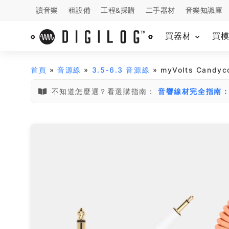
讀音樂
租設備
工程&採購
二手器材
音樂知識庫
買器材
買
首頁
»
音源線
»
3.5-6.3 音源線
» myVolts Candyc
不知道怎麼選？看選購指南：
音響線材完全指南：X