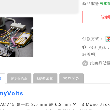
商品狀態
有庫
付款方式：
保固資訊：1
細說明)
此商品被關注
紹
使用評論
購物須知
常見問題
myVolts
s ACV45 是一款 3.5 mm 轉 6.3 mm 的 TS Mono J