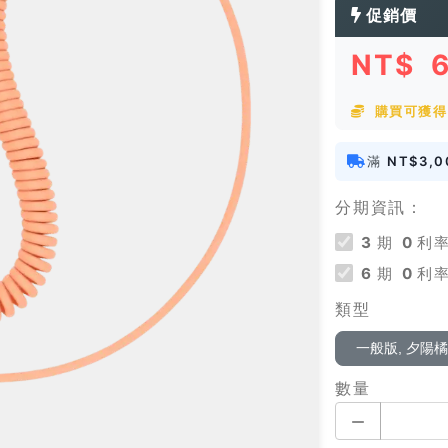
促銷價
NT$
購買可獲得
滿
NT$3,0
分期資訊：
3
期
0
利率
6
期
0
利率
類型
一般版, 夕陽
數量