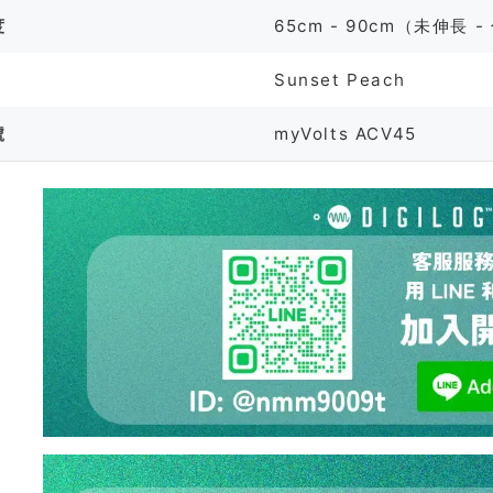
度
65cm - 90cm（未伸長 
Sunset Peach
號
myVolts ACV45