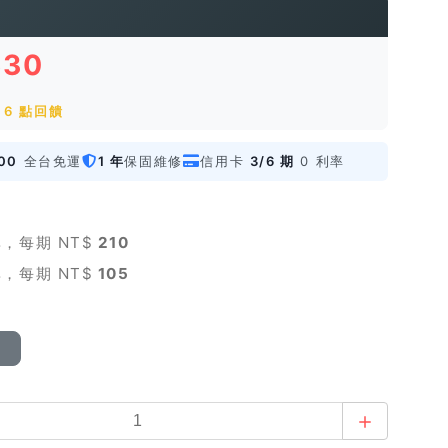
630
 6 點回饋
00
全台免運
1 年
保固維修
信用卡
3/6 期
0 利率
，每期 NT$
210
，每期 NT$
105
橘