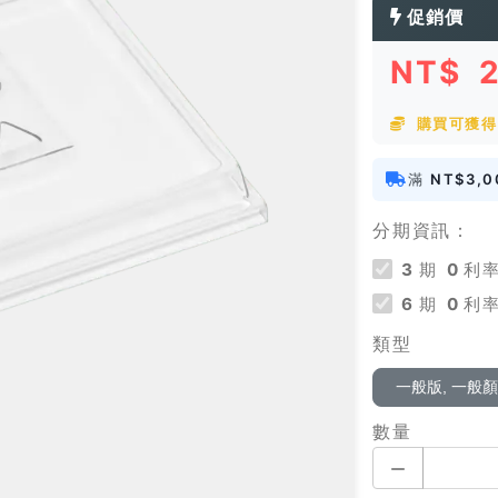
促銷價
NT$
購買可獲得 
滿
NT$3,0
分期資訊：
3
期
0
利率
6
期
0
利率
類型
一般版, 一般
數量