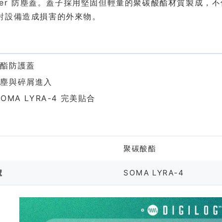
saver 防塵蓋。蓋子採用堅固但輕量的聚碳酸酯材質製成
對設備造成損害的外來物。
色
酸酯防護蓋
灰塵與碎屑進入
OMA LYRA-4 完美貼合
格
聚碳酸酯
號
SOMA LYRA-4