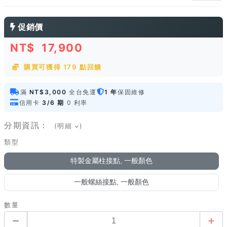
促銷價
NT$
17,900
購買可獲得 179 點回饋
滿
NT$3,000
全台免運
1 年
保固維修
信用卡
3/6 期
0 利率
分期資訊：
(明細
)
類型
特製金屬柱接點, 一般顏色
一般螺絲接點, 一般顏色
數量