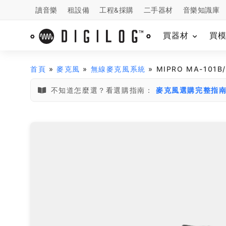
讀音樂
租設備
工程&採購
二手器材
音樂知識庫
買器材
買
首頁
»
麥克風
»
無線麥克風系統
» MIPRO MA-10
不知道怎麼選？看選購指南：
麥克風選購完整指