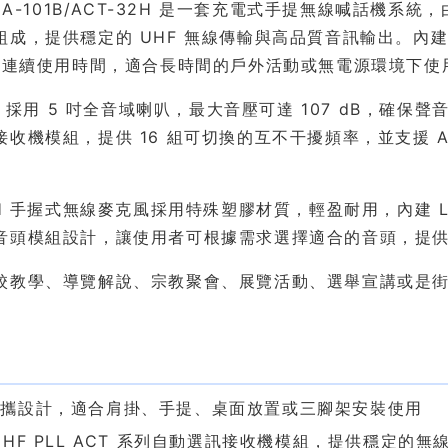
 MA-101B/ACT-32H 是一套充電式手提無線喊話機系
組成，提供穩定的 UHF 無線傳輸與高品質音訊輸出。內建
時的連續使用時間，適合長時間的戶外活動或無電源環境下使
1B 採用 5 吋全音域喇叭，最大音壓可達 107 dB，確保聲
接收機模組，提供 16 組可切換的互不干擾頻率，並支援 
32H 手握式無線麥克風採用特殊塑膠材質，輕盈耐用，內建
音頭模組設計，讓使用者可根據需求選擇適合的音頭，提
校教學、導覽解說、宗教聚會、展覽活動、選舉宣講或是街頭表演
。
點
便攜設計，適合肩掛、手提、桌面放置或三腳架安裝使用
UHF PLL ACT 系列自動選訊接收機模組，提供穩定的無