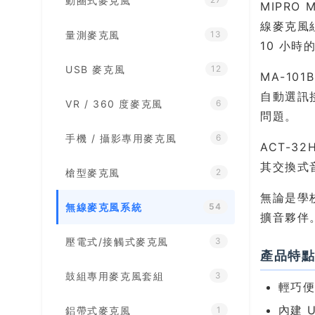
動圈式麥克風
MIPRO
線麥克風
量測麥克風
13
10 小
USB 麥克風
12
MA-10
自動選訊
VR / 360 度麥克風
6
問題。
手機 / 攝影專用麥克風
6
ACT-
其交換式
槍型麥克風
2
無論是學
無線麥克風系統
54
擴音夥伴
壓電式/接觸式麥克風
3
產品特
鼓組專用麥克風套組
3
輕巧
內建 
鋁帶式麥克風
1