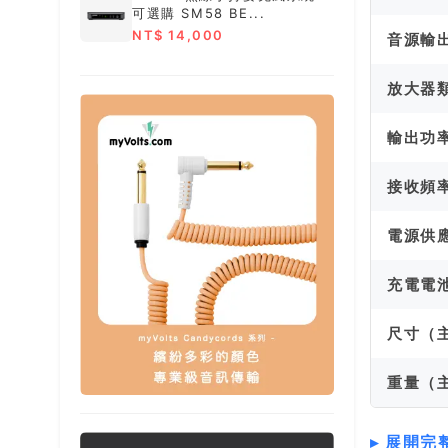
可選購 SM58 BE...
NT$ 14,000
音源輸
放大器
輸出功
接收頻
電源供
充電電
尺寸（
重量（
展開完整