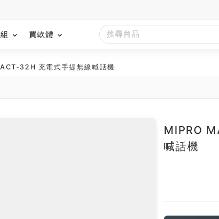
模組
買軟體
1B/ACT-32H 充電式手提無線喊話機
南
MIPRO 
喊話機