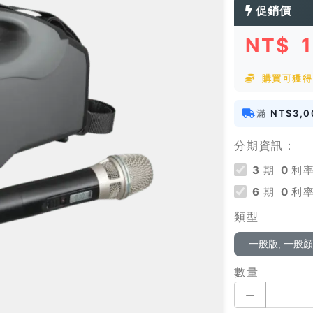
促銷價
NT$
購買可獲得 
滿
NT$3,0
分期資訊：
3
期
0
利率
6
期
0
利率
類型
一般版, 一般
數量