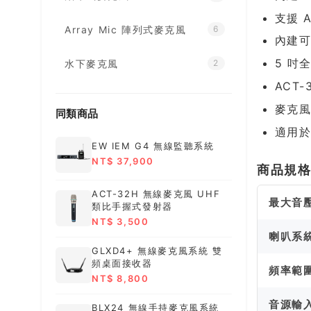
支援 
Array Mic 陣列式麥克風
6
內建可
5 吋
水下麥克風
2
ACT
麥克風
同類商品
適用
EW IEM G4 無線監聽系統
NT$ 37,900
商品規
ACT-32H 無線麥克風 UHF
最大音
類比手握式發射器
NT$ 3,500
喇叭系
GLXD4+ 無線麥克風系統 雙
頻桌面接收器
頻率範
NT$ 8,800
音源輸
BLX24 無線手持麥克風系統