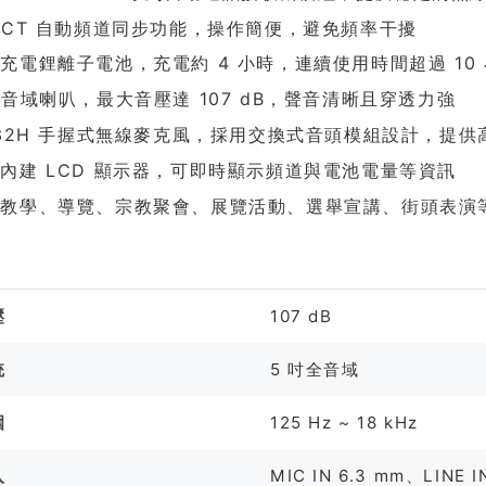
ACT 自動頻道同步功能，操作簡便，避免頻率干擾
充電鋰離子電池，充電約 4 小時，連續使用時間超過 10
全音域喇叭，最大音壓達 107 dB，聲音清晰且穿透力強
-32H 手握式無線麥克風，採用交換式音頭模組設計，提
內建 LCD 顯示器，可即時顯示頻道與電池電量等資訊
於教學、導覽、宗教聚會、展覽活動、選舉宣講、街頭表演
格
壓
107 dB
統
5 吋全音域
圍
125 Hz ~ 18 kHz
入
MIC IN 6.3 mm、LINE I