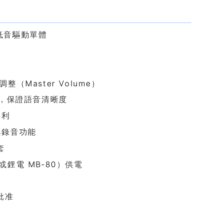
″ 低音驅動單體
（Master Volume）
，保證語音清晰度
便利
與錄音功能
套
或鋰電 MB‑80）供電
批准