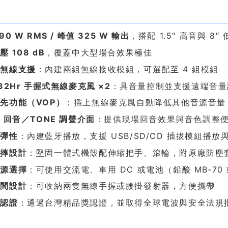
點
90 W RMS / 峰值 325 W 輸出
，搭配 1.5″ 高音與 8
 108 dB
，覆蓋中大型場合效果極佳
道無線支援
：內建兩組無線接收模組，可選配至 4 組模組
‑32Hr 手握式無線麥克風 ×2
：具音量控制並支援遠端音量調整
先功能（VOP）
：插上無線麥克風自動降低其他音源音量
O 回音／TONE 調聲介面
：提供現場回音效果與音色調整
體彈性
：內建藍牙播放，支援 USB/SD/CD 插拔模組播放
防摔設計
：堅固一體式機殼配伸縮把手、滾輪，附原廠防塵
電源選擇
：可使用交流電、車用 DC 或電池（鉛酸 MB‑70 
空間設計
：可收納兩隻無線手握或腰掛發射器，方便攜帶
與認證
：通過台灣精品獎認證，並取得全球電波與安全法規