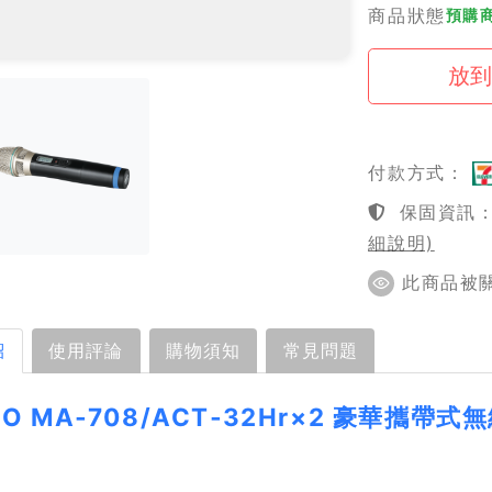
商品狀態
預購商
付款方式：
保固資訊：1
細說明)
此商品被關注
紹
使用評論
購物須知
常見問題
RO MA‑708/ACT‑32Hr×2 豪華攜