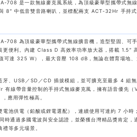
 MA‑708 是一款無線麥克風系統，為頂級豪華型攜帶式無線
高音與 8″ 中低音雙音路喇叭，並標配兩支 ACT‑32Hr 手
紹
O MA‑708 為頂級豪華型攜帶式無線擴音機，造型堅固
更便利。內建 Class D 高效率功率放大器，搭載 1.5″ 
峰值可達 325 W），最大音壓 108 dB，無論在體育
藍牙、USB／SD／CD 插拔模組，並可擴充至最多 4 
32Hr 有線帶音量控制的手持式無線麥克風，擁有語音優先（
E），應用彈性極高。
雙電池供電（鉛酸或鋰電選配），連續使用可達約 7 小時；搭
08 同時通過多國電波與安全認證，並榮獲台灣精品獎肯定
典禮等多元場景。