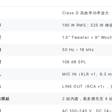
格
Class D 高效率功率放大
率
190 W RMS；325 W 峰
置
1.5″ Tweeter + 8″ W
應
50 Hz – 18 kHz
壓
108 dB SPL
入
MIC IN（XLR ×1、6.3 
出
LINE OUT（RCA ×1
收模組
2 組內建，最多擴充至 4 
型
AC 100–240 V、DC 2