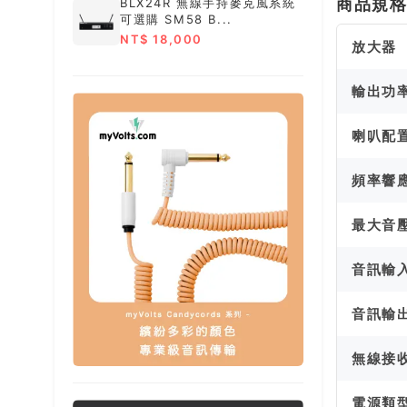
商品規
BLX24R 無線手持麥克風系統
可選購 SM58 B...
NT$ 18,000
放大器
輸出功
喇叭配
頻率響
最大音
音訊輸
音訊輸
無線接
電源類