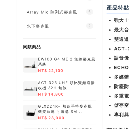
產品特
Array Mic 陣列式麥克風
6
強大 1
水下麥克風
2
最大音壓
雙通
同類商品
ACT
語音優
EW100 G4 ME 2 無線麥克風
系統
ECH
NT$ 22,100
多媒
ACT-323 UHF 類比雙頻道接
防塵
收機 32H 無線...
NT$ 14,800
多重
儲存
GLXD24R+ 無線手持麥克風
機架系統 可選購 SM...
專利
NT$ 23,000