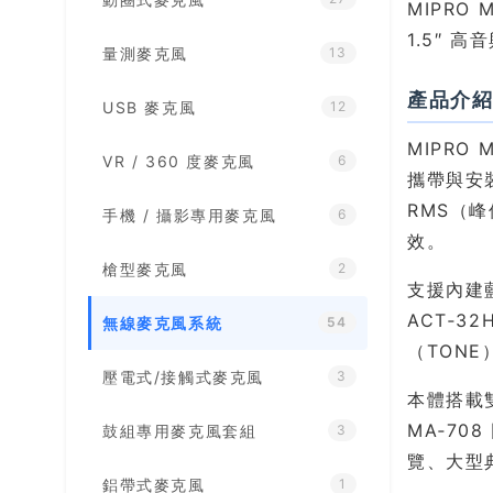
MIPRO
1.5″ 
量測麥克風
13
產品介
USB 麥克風
12
MIPR
VR / 360 度麥克風
6
攜帶與安裝
RMS（
手機 / 攝影專用麥克風
6
效。
槍型麥克風
2
支援內建
ACT‑
無線麥克風系統
54
（TON
壓電式/接觸式麥克風
3
本體搭載
MA‑7
鼓組專用麥克風套組
3
覽、大型
鋁帶式麥克風
1