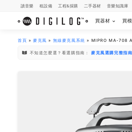
讀音樂
租設備
工程&採購
二手器材
音樂知識庫
買器材
買
首頁
»
麥克風
»
無線麥克風系統
» MIPRO MA-70
不知道怎麼選？看選購指南：
麥克風選購完整指