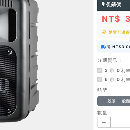
促銷價
NT$
購買可獲得 
滿
NT$3,0
分期資訊：
3
期
0
利率
6
期
0
利率
類型
一般版, 一般
數量