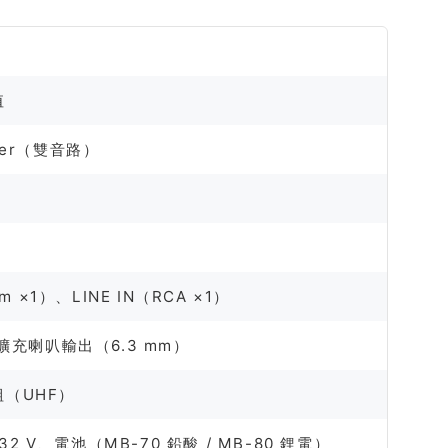
值
oofer（雙音路）
mm ×1）、LINE IN（RCA ×1）
）、擴充喇叭輸出（6.3 mm）
組（UHF）
4–32 V、電池（MB-70 鉛酸 / MB-80 鋰電）