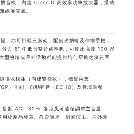
擴音機，內建 Class D 高效率功率放大器，搭載
持式無線麥克風。
、可手提、亦可掛載三腳架，配備收納輪及伸縮手把，
高音與 8″ 中低音雙音路喇叭，可輸出高達 190 W
場地、大型會場或戶外活動都能提供均勻穿透之優質音
組無線接收模組（內建雙接收），標配兩支
VOP）功能、自動延音（ECHO）及音域調整
配 ACT‑32Hr 麥克風可遠端調整主音量。
，適用於產品發表、教育講座、街頭演出、戶外導