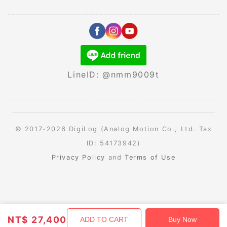
LineID: @nmm9009t
© 2017-2026 DigiLog (Analog Motion Co., Ltd. Tax
ID: 54173942)
Privacy Policy
and
Terms of Use
NT$
27,400
ADD TO CART
Buy Now