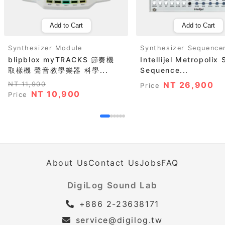
Add to Cart
Add to Cart
Synthesizer Module
Synthesizer Sequence
blipblox myTRACKS 節奏機
Intellijel Metropolix 
取樣機 聲音教學樂器 科學...
Sequence...
NT 11,900
NT 26,900
Price
NT 10,900
Price
About Us
Contact Us
Jobs
FAQ
DigiLog Sound Lab
+886 2-23638171
service@digilog.tw