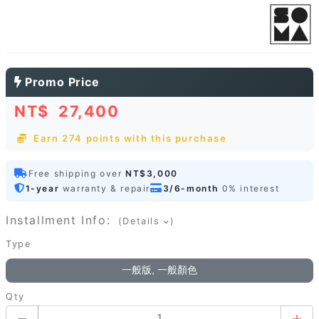
Promo Price
NT$
27,400
Earn 274 points with this purchase
Free shipping over
NT$3,000
1-year
warranty & repair
3/6-month
0% interest
Installment Info:
(Details
)
Type
一般版, 一般顏色
Qty