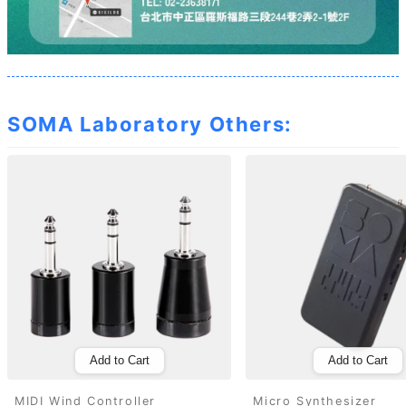
SOMA Laboratory Others:
Add to Cart
Add to Cart
MIDI Wind Controller
Micro Synthesizer