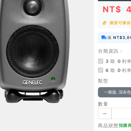
NT$
購買可獲得 
滿
NT$3,0
分期資訊：
3
期
0
利率
6
期
0
利率
類型
一般版, 深灰
數量
商品狀態
預購商