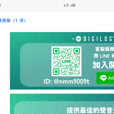
音
≤5 dB
整規格（1 項）