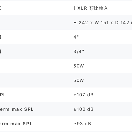
式
1 XLR 類比輸入
H 242 x W 151 x D 142
體
4"
體
3/4"
50W
率
50W
SPL
≥107 dB
term max SPL
≥100 dB
erm max SPL
≥93 dB