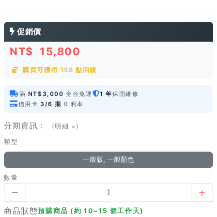
促銷價
NT$
15,800
購買可獲得 158 點回饋
滿
NT$3,000
全台免運
1 年
保固維修
信用卡
3/6 期
0 利率
分期資訊：
(明細
)
類型
一般版, 一般顏色
數量
商品狀態
預購商品 (約 10~15 個工作天)