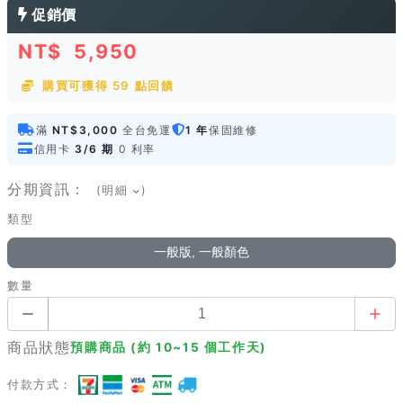
促銷價
NT$
5,950
購買可獲得 59 點回饋
滿
NT$3,000
全台免運
1 年
保固維修
信用卡
3/6 期
0 利率
分期資訊：
(明細
)
類型
一般版, 一般顏色
數量
商品狀態
預購商品 (約 10~15 個工作天)
付款方式：