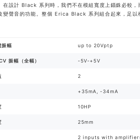
。在設計 Black 系列時，我們不在模組寬度上錙銖必
變聲音的功能。整個 Erica Black 系列組合起來，
格
號振幅
up to 20Vptp
e CV 振幅（全幅）
-5V-+5V
益
2
+35mA, -34mA
度
10HP
度
25mm
2 inputs with amplifie