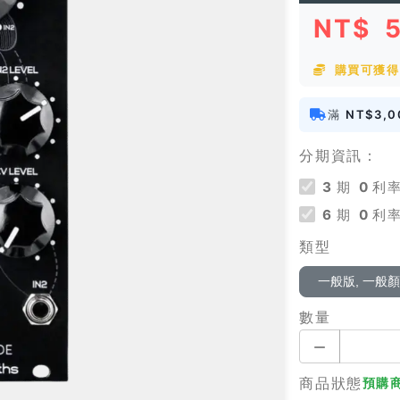
NT$
購買可獲得 
滿
NT$3,0
分期資訊：
3
期
0
利率
6
期
0
利率
類型
一般版, 一般
數量
商品狀態
預購商