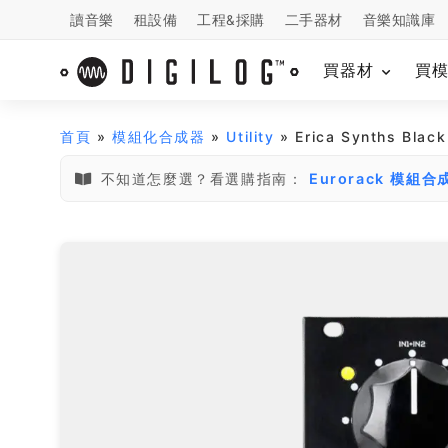
讀音樂
租設備
工程&採購
二手器材
音樂知識庫
買器材
買
首頁
»
模組化合成器
»
Utility
» Erica Synths Blac
不知道怎麼選？看選購指南：
Eurorack 模