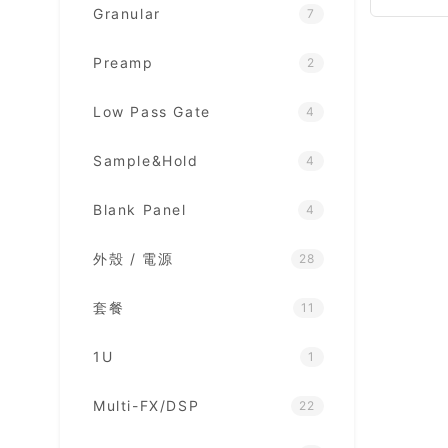
Granular
7
Preamp
2
Low Pass Gate
4
Sample&Hold
4
Blank Panel
4
外殼 / 電源
28
套餐
11
1U
1
Multi-FX/DSP
22