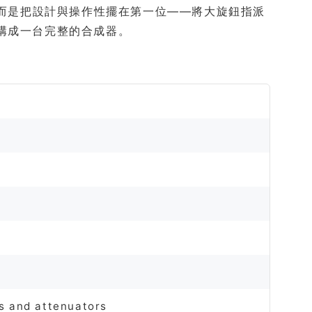
較，而是把設計與操作性擺在第一位——將大旋鈕指派
足以構成一台完整的合成器。
rs and attenuators