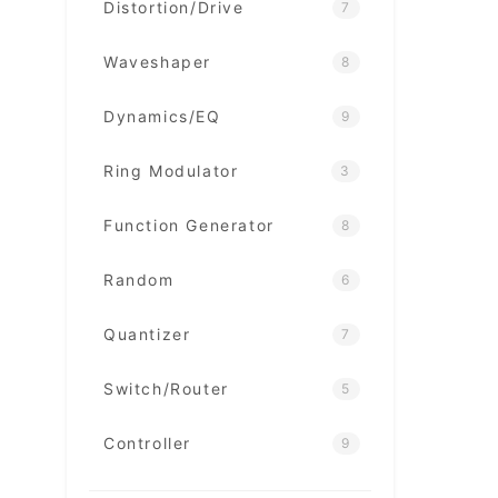
Distortion/Drive
7
Waveshaper
8
Dynamics/EQ
9
Ring Modulator
3
Function Generator
8
Random
6
Quantizer
7
Switch/Router
5
Controller
9