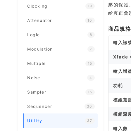
壓的保護
Clocking
19
給真正會改
Attenuator
10
商品規
Logic
8
輸入訊
Modulation
7
Xfad
Multiple
15
輸入增
Noise
4
功耗
Sampler
15
模組寬
Sequencer
30
模組深
Utility
37
輸入數