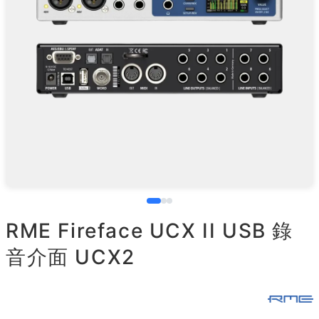
RME Fireface UCX II USB 錄
音介面 UCX2