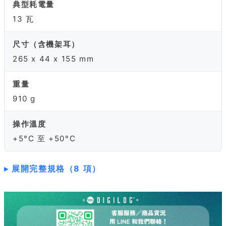
典型耗電量
13 瓦
尺寸（含機架耳）
265 x 44 x 155 mm
重量
910 g
操作溫度
+5°C 至 +50°C
展開完整規格（8 項）