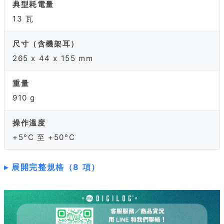
典型耗電量
13 瓦
尺寸（含機架耳）
265 x 44 x 155 mm
重量
910 g
操作溫度
+5°C 至 +50°C
展開完整規格（8 項）