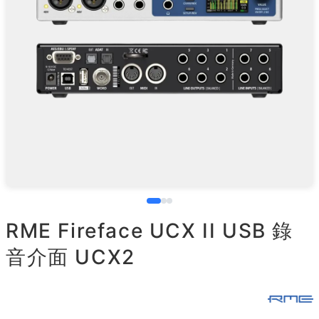
RME Fireface UCX II USB 錄
音介面 UCX2