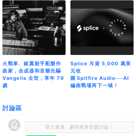
火戰車、銀翼殺手配樂作
Splice 斥資 5,000 萬美
曲家，合成器和音樂先驅
元收
Vangelis 去世，享年 79
購 Spitfire Audio──AI
歲
編曲戰場再下一城！
討論區