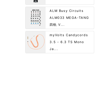
ALM Busy Circuits
ALM033 MEGA-TANG
四軌 V...
myVolts Candycords
3.5 - 6.3 TS Mono
Ja...