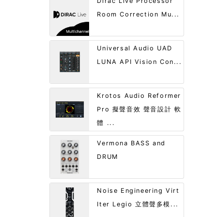
Dirac Live Processor
Room Correction Mu...
Universal Audio UAD
LUNA API Vision Con...
Krotos Audio Reformer
Pro 擬聲音效 聲音設計 軟
體 ...
Vermona BASS and
DRUM
Noise Engineering Virt
Iter Legio 立體聲多模...