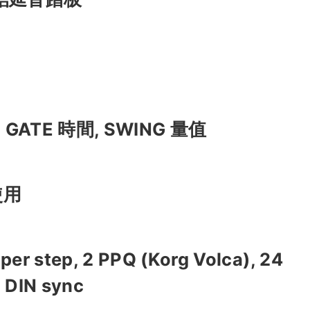
, GATE 時間, SWING 量值
使用
er step, 2 PPQ (Korg Volca), 24
 DIN sync