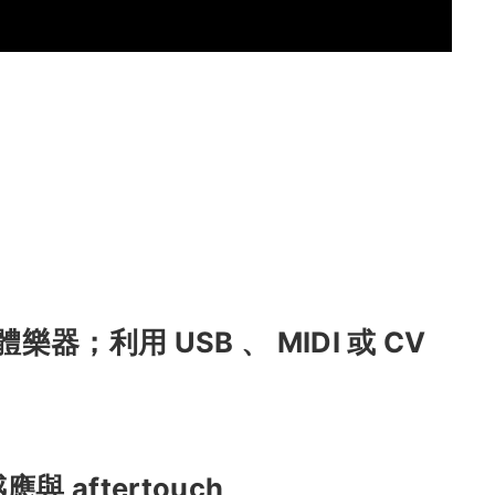
器；利用 USB 、 MIDI 或 CV
aftertouch