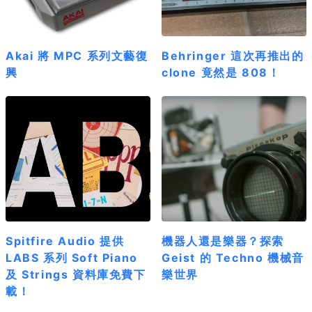
Akai 將 MPC 系列文藝復
Behringer 這次再推出的
興
clone 竟然是 808！
Spitfire Audio 提供
機器人還是樂器？探索
LABS 系列 Soft Piano
Geist 的 Techno 機械音
及 Strings 資料庫免費下
樂世界
載！