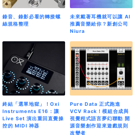
錄音、錄影必看的轉接螺
未來戴著耳機就可以讓 AI
絲規格整理
推薦音樂給你？新創公司
Niura
終結「選單地獄」！Oxi
Pure Data 正式跑進
Instruments E16：讓
VCV Rack！模組合成與
Live Set 演出重回直覺操
視覺程式語言夢幻聯動 開
控的 MIDI 神器
源音樂創作迎來遊戲規則
改變者