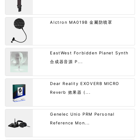
Alctron MA019B 金屬防噴罩
EastWest Forbidden Planet Synth
合成器音源 P...
Dear Reality EXOVERB MICRO
Reverb 效果器 (...
Genelec Unio PRM Personal
Reference Mon...