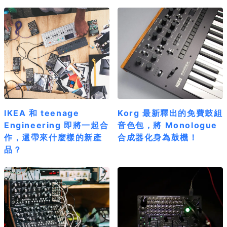
IKEA 和 teenage
Korg 最新釋出的免費鼓組
Engineering 即將一起合
音色包，將 Monologue
作，還帶來什麼樣的新產
合成器化身為鼓機！
品？