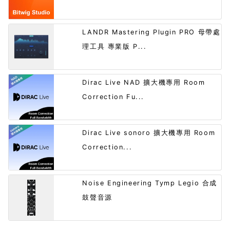
LANDR Mastering Plugin PRO 母帶處
理工具 專業版 P...
Dirac Live NAD 擴大機專用 Room
Correction Fu...
Dirac Live sonoro 擴大機專用 Room
Correction...
Noise Engineering Tymp Legio 合成
鼓聲音源