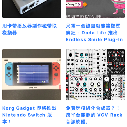
用卡帶播放器製作磁帶取
只需一個旋鈕就能讓觀眾
樣樂器
瘋狂 - Dada Life 推出
Endless Smile Plug-In
Korg Gadget 即將推出
免費玩模組化合成器？！
Nintendo Switch 版
跨平台開源的 VCV Rack
本！
音源軟體。