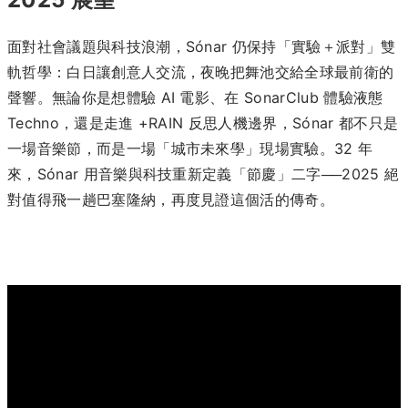
面對社會議題與科技浪潮，Sónar 仍保持「實驗＋派對」雙
軌哲學：白日讓創意人交流，夜晚把舞池交給全球最前衛的
聲響。無論你是想體驗 AI 電影、在 SonarClub 體驗液態
Techno，還是走進 +RAIN 反思人機邊界，Sónar 都不只是
一場音樂節，而是一場「城市未來學」現場實驗。32 年
來，Sónar 用音樂與科技重新定義「節慶」二字──2025 絕
對值得飛一趟巴塞隆納，再度見證這個活的傳奇。