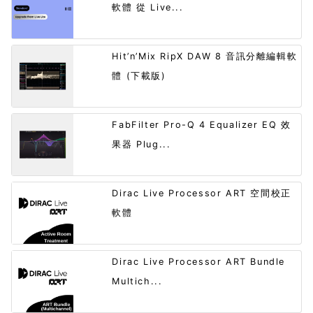
軟體 從 Live...
Hit’n’Mix RipX DAW 8 音訊分離編輯軟
體 (下載版)
FabFilter Pro-Q 4 Equalizer EQ 效
果器 Plug...
Dirac Live Processor ART 空間校正
軟體
Dirac Live Processor ART Bundle
Multich...