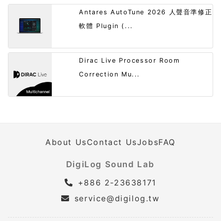
Antares AutoTune 2026 人聲音準修正
軟體 Plugin (...
Dirac Live Processor Room
Correction Mu...
About Us
Contact Us
Jobs
FAQ
DigiLog Sound Lab
+886 2-23638171
service@digilog.tw