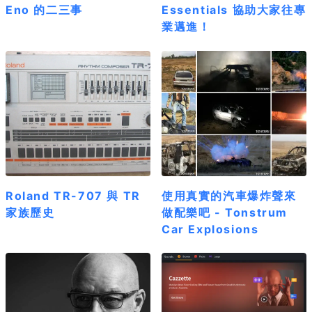
Eno 的二三事
Essentials 協助大家往專
業邁進！
Roland TR-707 與 TR
使用真實的汽車爆炸聲來
家族歷史
做配樂吧 - Tonstrum
Car Explosions