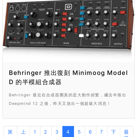
Behringer 推出復刻 Minimoog Model
D 的半模組合成器
Behringer 最近在合成器圈真的是大動作頻繁，繼去年推出
Deepmind 12 之後，昨天又放出一個超級大消息！
第
上
1
2
3
4
5
6
7
下
最