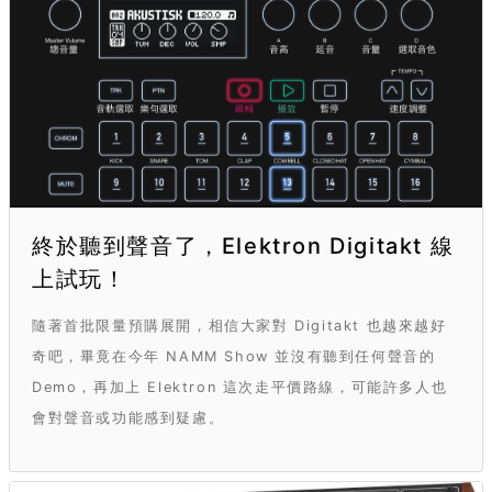
終於聽到聲音了，Elektron Digitakt 線
上試玩！
隨著首批限量預購展開，相信大家對 Digitakt 也越來越好
奇吧，畢竟在今年 NAMM Show 並沒有聽到任何聲音的
Demo，再加上 Elektron 這次走平價路線，可能許多人也
會對聲音或功能感到疑慮。