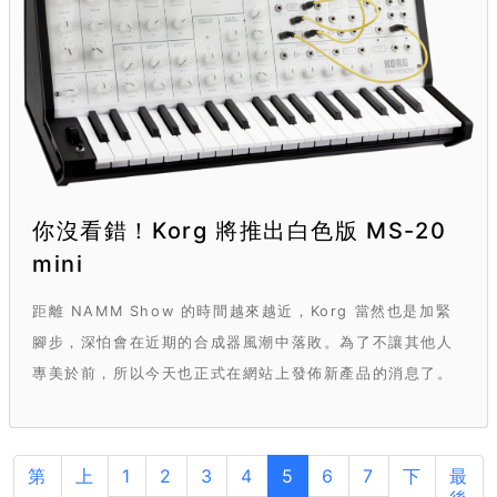
你沒看錯！Korg 將推出白色版 MS-20
mini
距離 NAMM Show 的時間越來越近，Korg 當然也是加緊
腳步，深怕會在近期的合成器風潮中落敗。為了不讓其他人
專美於前，所以今天也正式在網站上發佈新產品的消息了。
第
上
1
2
3
4
5
6
7
下
最