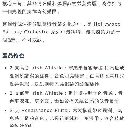
核心三角：與抒情弦樂和燦爛銅管並駕齊驅，為你打造
一個完整的旋律奇幻樂團。
整個音源深植於凱爾特音樂文化之中，是 Hollywood
Fantasy Orchestra 系列中最獨特、最具感染力的一
個聲部，不可或缺。
產品特色
2 支高音 Irish Whistle：靈感來自霍華德‧肖為魔戒
夏爾所譜寫的旋律，音色明亮輕靈，在高頻段兼具深
度與動態，是凱爾特民謠配樂的必備樂器
2 支低音 Irish Whistle：延伸標準哨笛的音域，音
色更深沉、更空靈，猶如帶有民謠質感的低音長笛
2 支 Renaissance Flute：木製構造帶來圓潤、氣
息感十足的音色，比長笛更純粹、更溫柔，適合精緻
的旋律編排