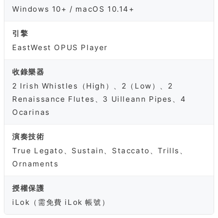
Windows 10+ / macOS 10.14+
引擎
EastWest OPUS Player
收錄樂器
2 Irish Whistles（High）、2（Low）、2
Renaissance Flutes、3 Uilleann Pipes、4
Ocarinas
演奏技術
True Legato、Sustain、Staccato、Trills、
Ornaments
授權保護
iLok（需免費 iLok 帳號）