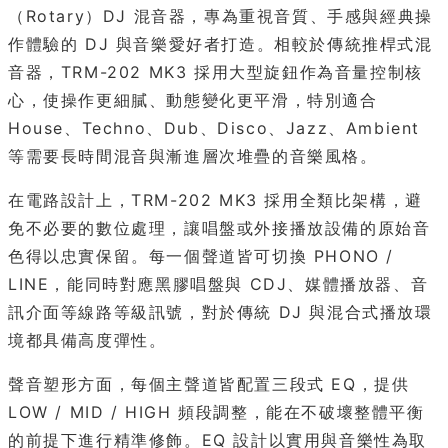
（Rotary）DJ 混音器，專為重視音質、手感與經典操
作體驗的 DJ 與音樂愛好者打造。相較於傳統推桿式混
音器，TRM-202 MK3 採用大型旋鈕作為音量控制核
心，使操作更細膩、動態變化更平滑，特別適合
House、Techno、Dub、Disco、Jazz、Ambient
等需要長時間混音與漸進層次堆疊的音樂風格。
在電路設計上，TRM-202 MK3 採用全類比架構，避
免不必要的數位處理，讓唱盤或外接播放設備的原始音
色得以忠實保留。每一個聲道皆可切換 PHONO /
LINE，能同時對應黑膠唱盤與 CDJ、媒體播放器、音
訊介面等線路等級訊號，對於傳統 DJ 與混合式播放環
境都具備高度彈性。
聲音塑形方面，每個主聲道皆配置三段式 EQ，提供
LOW / MID / HIGH 頻段調整，能在不破壞整體平衡
的前提下進行精準修飾。EQ 設計以實用與音樂性為取