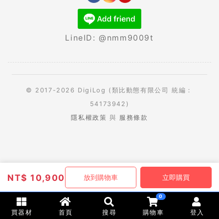
LineID: @nmm9009t
© 2017-2026 DigiLog (類比動態有限公司 統編：
54173942)
隱私權政策
與
服務條款
NT$
10,900
放到購物車
立即購買
0
買器材
首頁
搜尋
購物車
登入