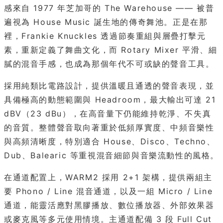
感來自 1977 年芝加哥的 The Warehouse —— 被普
遍視為 House Music 誕生地的傳奇舞池。正是在那
裡，Frankie Knuckles 透過節奏重組與層疊打擊元
素，重新定義了舞曲文化，而 Rotary Mixer 平滑、細
膩的混音手感，也成為那個年代不可或缺的聲音工具。
採用純類比電路設計，提供溫暖且通透的聲音表現，並
具備極高的動態範圍與 Headroom，最大輸出可達 21
dBV（23 dBu），在高音量下仍能維持乾淨、不失真
的音質。整體聲音取向著重於低頻厚實度、中頻音樂性
與高頻清晰度，特別適合 House、Disco、Techno、
Dub、Balearic 等重視混音細節與音樂流動性的風格。
在通道配置上，WARM2 採用 2+1 架構，提供兩組主
要 Phono / Line 混音通道，以及一組 Micro / Line
通道，能靈活應對黑膠播放、數位播放器、外部效果器
或麥克風等多元使用情境。主通道配備 3 段 Full Cut