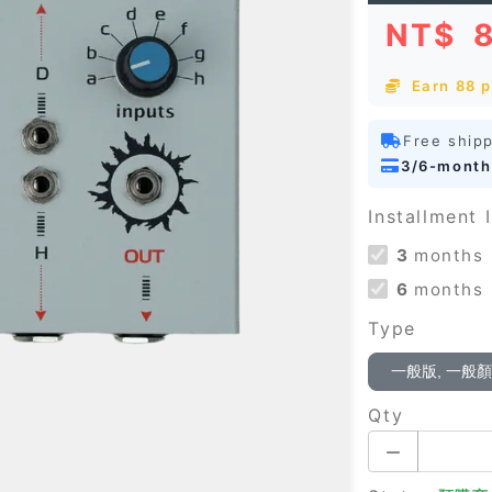
NT$
Earn 88 p
Free ship
3/6-month
Installment I
3
months
6
months
Type
一般版, 一般
Qty