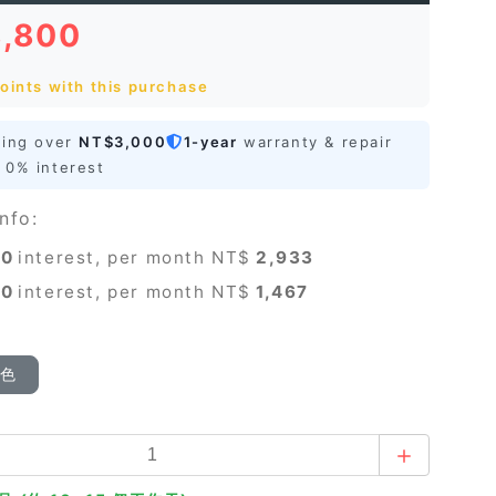
8,800
oints with this purchase
ping over
NT$3,000
1-year
warranty & repair
0% interest
nfo:
0
interest, per month NT$
2,933
0
interest, per month NT$
1,467
顏色