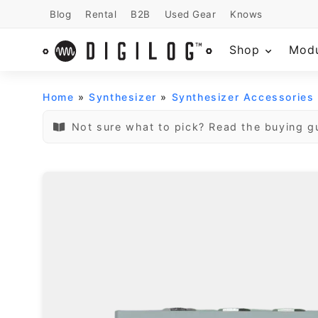
Blog
Rental
B2B
Used Gear
Knows
Shop
Mod
Home
»
Synthesizer
»
Synthesizer Accessories
Not sure what to pick? Read the buying g