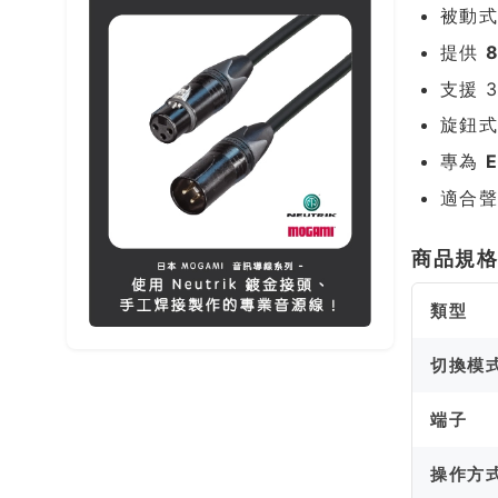
被動
提供
支援 
旋鈕
專為
E
適合
商品規
類型
切換模
端子
操作方