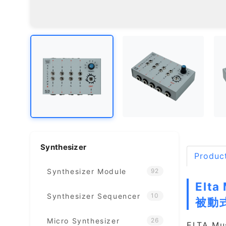
Synthesizer
Product
Synthesizer Module
92
Elta
Synthesizer Sequencer
10
被動式
Micro Synthesizer
26
ELTA 