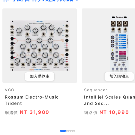
加入購物車
加入購物車
VCO
Sequencer
Rossum Electro-Music
Intellijel Scales Qua
Trident
and Seq...
NT 31,900
NT 10,990
網路價
網路價