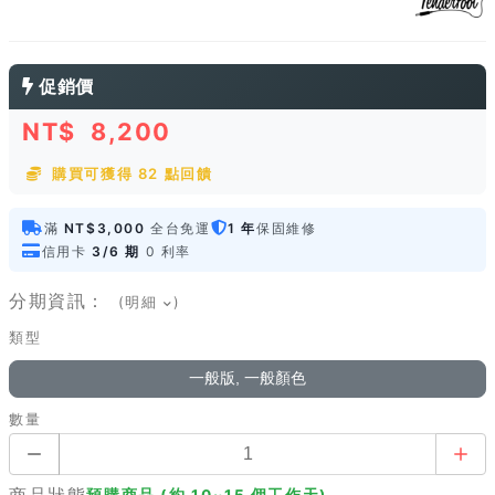
促銷價
NT$
8,200
購買可獲得 82 點回饋
滿
NT$3,000
全台免運
1 年
保固維修
信用卡
3/6 期
0 利率
分期資訊：
(明細
)
類型
一般版, 一般顏色
數量
商品狀態
預購商品 (約 10~15 個工作天)