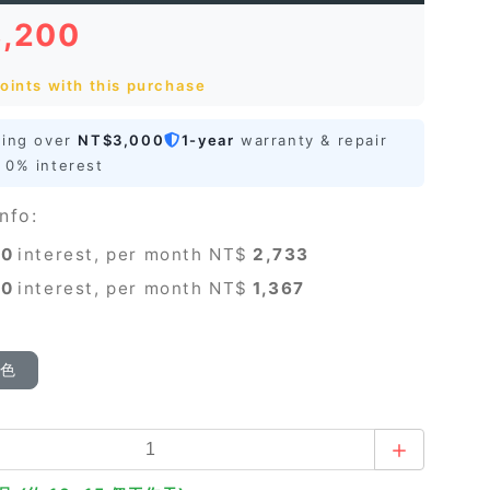
8,200
oints with this purchase
ping over
NT$3,000
1-year
warranty & repair
0% interest
nfo:
0
interest, per month NT$
2,733
0
interest, per month NT$
1,367
顏色