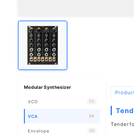
Modular Synthesizer
Product
VCO
73
Tend
VCA
30
Tende
Envelope
28