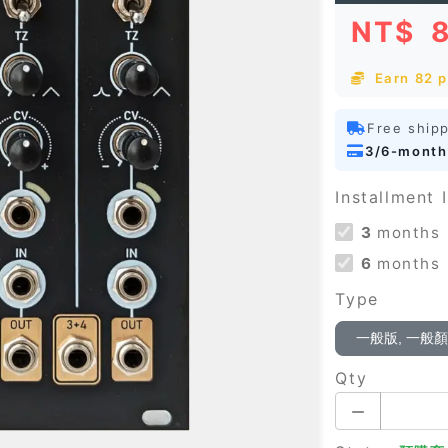
NT$
Earn 82 p
Free ship
3/6-month
Installment I
3
months
6
months
Type
一般版, 一般
Qty