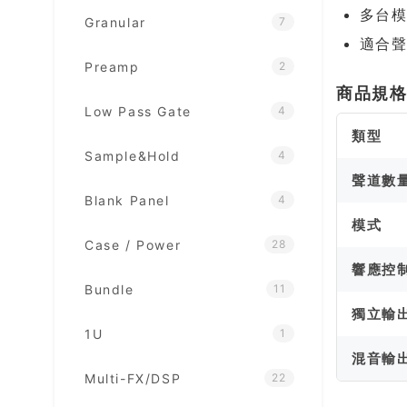
多台
Granular
7
適合
Preamp
2
商品規
Low Pass Gate
4
類型
Sample&Hold
4
聲道數
Blank Panel
4
模式
Case / Power
28
響應控
Bundle
11
獨立輸
1U
1
混音輸
Multi-FX/DSP
22