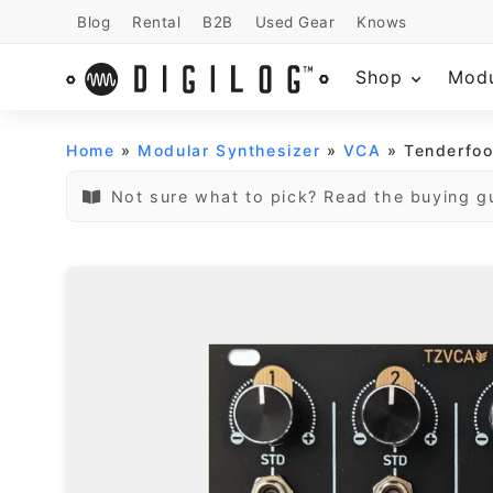
Blog
Rental
B2B
Used Gear
Knows
Shop
Mod
Home
»
Modular Synthesizer
»
VCA
» Tenderfoo
Not sure what to pick? Read the buying g