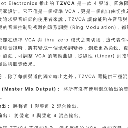
oot Electronics 推出的
TZVCA
是一款 4 聲道、四象限 (
家設計。它不僅是一個標準 VCA，更是一個能自由切換為 
於追求聲音細節的使用者來說，TZVCA 讓你能夠在音訊與
的音量控制到複雜的環形調變 (Ring Modulation)
能在標準 VCA 與 thru-zero 模式之間切換，這代表你可以
處理音訊時，將其變成一個環形調變器，創造更為尖銳、
se 旋鈕，可調整 VCA 的響應曲線，從線性 (Linear) 到
強度與聽覺效果。
分，除了每個聲道的獨立輸出之外，TZVCA 還提供三種
(Master Mix Output)：
將所有沒有使用獨立輸出的聲
號。
 輸出：
將聲道 1 與聲道 2 混合輸出。
 輸出：
將聲道 3 與聲道 4 混合輸出。