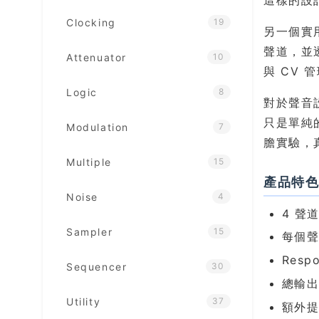
這樣的設
Clocking
19
另一個實
聲道，並
Attenuator
10
與 CV 
Logic
8
對於聲音
只是單純
Modulation
7
膽實驗，
Multiple
15
產品特
Noise
4
4 聲道
Sampler
15
每個聲
Resp
Sequencer
30
總輸出
Utility
37
額外提