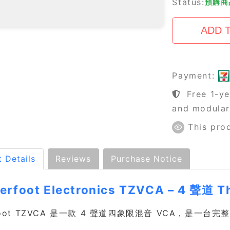
Status:
預購商品
Payment:
Free 1-ye
and modula
This pro
 Details
Reviews
Purchase Notice
erfoot Electronics TZVCA – 4 聲道
rfoot TZVCA 是一款 4 聲道四象限混音 VCA，是一台完