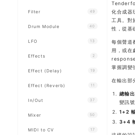
Tenderf
化合成器玩
Filter
49
工具。對
Drum Module
40
性，從基礎
LFO
13
每個聲道都
用，或在
Effects
2
respon
掌握調變
Effect (Delay)
19
在輸出部
Effect (Reverb)
11
總輸出 
In/Out
37
變訊
1+2
Mixer
50
3+4
MIDI to CV
17