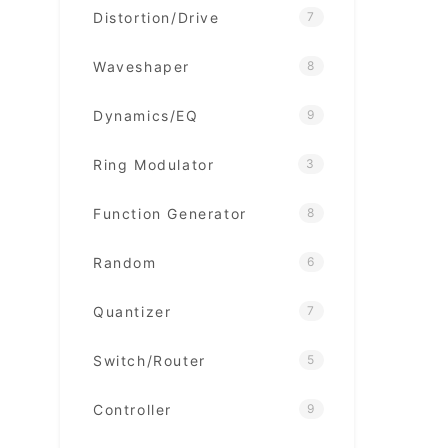
Distortion/Drive
7
Waveshaper
8
Dynamics/EQ
9
Ring Modulator
3
Function Generator
8
Random
6
Quantizer
7
Switch/Router
5
Controller
9