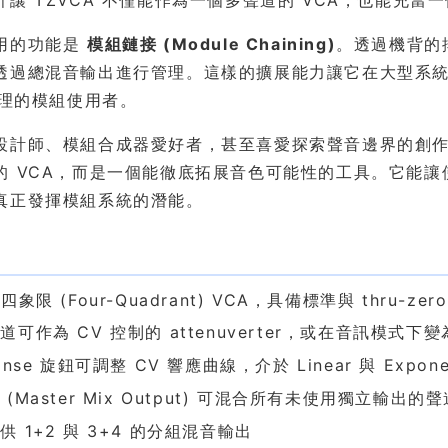
計讓 TZVCA 不僅能作為一個多聲道的 VCA，也能充
用的功能是
模組鏈接 (Module Chaining)
。透過機背的
透過總混音輸出進行管理。這樣的擴展能力讓它在大型系
管理的模組使用者。
設計師、模組合成器愛好者，甚至喜愛探索聲音邊界的創
的 VCA，而是一個能徹底拓展音色可能性的工具。它能讓
真正發揮模組系統的潛能。
色
四象限 (Four-Quadrant) VCA，具備標準與 thru-ze
道可作為 CV 控制的 attenuverter，或在音訊模式下
onse 旋鈕可調整 CV 響應曲線，介於 Linear 與 Expone
 (Master Mix Output) 可混合所有未使用獨立輸出的聲
供 1+2 與 3+4 的分組混音輸出