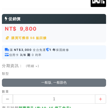
促銷價
NT$
9,800
購買可獲得 98 點回饋
滿
NT$3,000
全台免運
1 年
保固維修
信用卡
3/6 期
0 利率
分期資訊：
(明細
)
類型
一般版, 一般顏色
數量
商品狀態
預購商品 (約 10~15 個工作天)