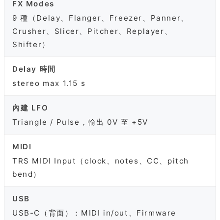
FX Modes
9 種（Delay、Flanger、Freezer、Panner、
Crusher、Slicer、Pitcher、Replayer、
Shifter）
Delay 時間
stereo max 1.15 s
內建 LFO
Triangle / Pulse，輸出 0V 至 +5V
MIDI
TRS MIDI Input（clock、notes、CC、pitch
bend）
USB
USB-C（背面）：MIDI in/out、Firmware